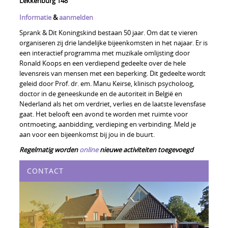
Lekkenburg 148
Informatie
&
aanmelden
Sprank & Dit Koningskind bestaan 50 jaar. Om dat te vieren
organiseren zij drie landelijke bijeenkomsten in het najaar. Er is
een interactief programma met muzikale omlijsting door
Ronald Koops en een verdiepend gedeelte over de hele
levensreis van mensen met een beperking. Dit gedeelte wordt
geleid door Prof. dr. em. Manu Keirse, klinisch psycholoog,
doctor in de geneeskunde en de autoriteit in België en
Nederland als het om verdriet, verlies en de laatste levensfase
gaat. Het belooft een avond te worden met ruimte voor
ontmoeting, aanbidding, verdieping en verbinding. Meld je
aan voor een bijeenkomst bij jou in de buurt.
Regelmatig worden
online
nieuwe activiteiten toegevoegd
CONTACT