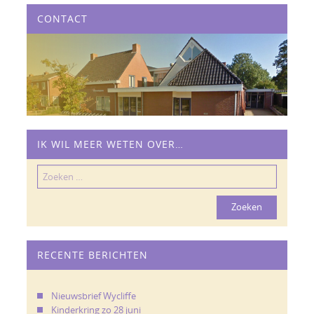
CONTACT
IK WIL MEER WETEN OVER…
Zoeken
naar:
RECENTE BERICHTEN
Nieuwsbrief Wycliffe
Kinderkring zo 28 juni