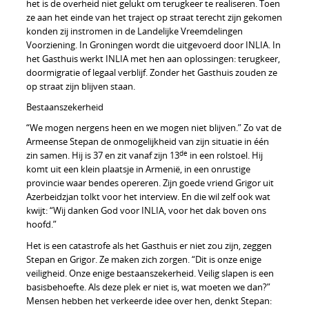
het is de overheid niet gelukt om terugkeer te realiseren. Toen
ze aan het einde van het traject op straat terecht zijn gekomen
konden zij instromen in de Landelijke Vreemdelingen
Voorziening. In Groningen wordt die uitgevoerd door INLIA. In
het Gasthuis werkt INLIA met hen aan oplossingen: terugkeer,
doormigratie of legaal verblijf. Zonder het Gasthuis zouden ze
op straat zijn blijven staan.
Bestaanszekerheid
“We mogen nergens heen en we mogen niet blijven.” Zo vat de
Armeense Stepan de onmogelijkheid van zijn situatie in één
de
zin samen. Hij is 37 en zit vanaf zijn 13
in een rolstoel. Hij
komt uit een klein plaatsje in Armenië, in een onrustige
provincie waar bendes opereren. Zijn goede vriend Grigor uit
Azerbeidzjan tolkt voor het interview. En die wil zelf ook wat
kwijt: “Wij danken God voor INLIA, voor het dak boven ons
hoofd.”
Het is een catastrofe als het Gasthuis er niet zou zijn, zeggen
Stepan en Grigor. Ze maken zich zorgen. “Dit is onze enige
veiligheid. Onze enige bestaanszekerheid. Veilig slapen is een
basisbehoefte. Als deze plek er niet is, wat moeten we dan?”
Mensen hebben het verkeerde idee over hen, denkt Stepan: