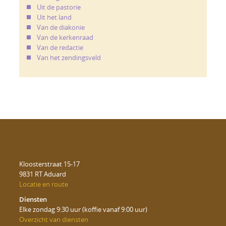
Uit de pastorie
Uit het land
Van de diakonie
Van de kerkenraad
Van de redactie
Van het zendingsveld
Kloosterstraat 15-17
9831 RT Aduard
Locatie en route
Diensten
Elke zondag 9:30 uur (koffie vanaf 9:00 uur)
Overzicht van diensten