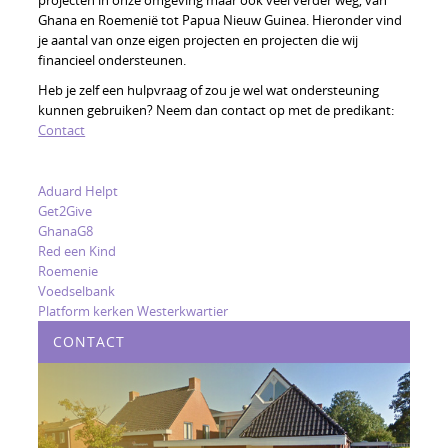
projecten in onze omgeving maar ook veel verder weg, van
Ghana en Roemenië tot Papua Nieuw Guinea. Hieronder vind
je aantal van onze eigen projecten en projecten die wij
financieel ondersteunen.
Heb je zelf een hulpvraag of zou je wel wat ondersteuning
kunnen gebruiken? Neem dan contact op met de predikant:
Contact
Aduard Helpt
Get2Give
GhanaG8
Red een Kind
Roemenie
Voedselbank
Platform kerken Westerkwartier
CONTACT