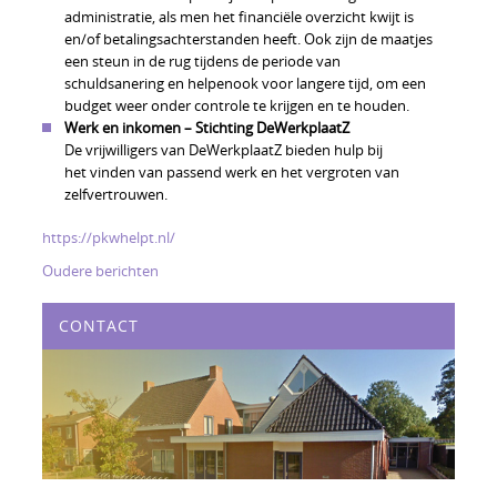
administratie, als men het financiële overzicht kwijt is
en/of betalingsachterstanden heeft. Ook zijn de maatjes
een steun in de rug tijdens de periode van
schuldsanering en helpenook voor langere tijd, om een
budget weer onder controle te krijgen en te houden.
Werk en inkomen – Stichting DeWerkplaatZ
De vrijwilligers van DeWerkplaatZ bieden hulp bij
het vinden van passend werk en het vergroten van
zelfvertrouwen.
https://pkwhelpt.nl/
Berichtennavigatie
Oudere berichten
CONTACT