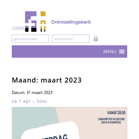
Skip
to
content
LOGIN
MENU
Maand:
maart 2023
Datum:
31 maart 2023
za 1 apr – Soos