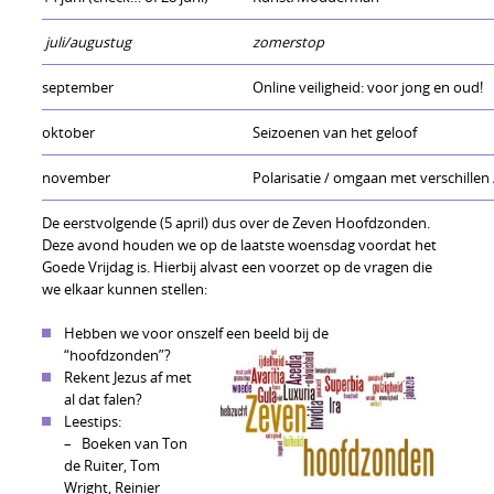
juli/augustug
zomerstop
september
Online veiligheid: voor jong en oud!
oktober
Seizoenen van het geloof
november
Polarisatie / omgaan met verschillen
De eerstvolgende (5 april) dus over de Zeven Hoofdzonden.
Deze avond houden we op de laatste woensdag voordat het
Goede Vrijdag is. Hierbij alvast een voorzet op de vragen die
we elkaar kunnen stellen:
Hebben we voor onszelf een beeld bij de
“hoofdzonden”?
Rekent Jezus af met
al dat falen?
Leestips:
– Boeken van Ton
de Ruiter, Tom
Wright, Reinier