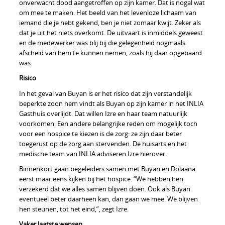
onverwacht dood aangetroffen op zijn kamer. Dat is nogal wat
om mee te maken. Het beeld van het levenloze lichaam van
iemand die je hebt gekend, ben je niet zomaar kwijt. Zeker als
dat je uit het niets overkomt. De uitvaart is inmiddels geweest
en de medewerker was blij bij die gelegenheid nogmaals
afscheid van hem te kunnen nemen, zoals hij daar opgebaard
was.
Risico
In het geval van Buyan is er het risico dat zijn verstandelijk
beperkte zoon hem vindt als Buyan op zijn kamer in het INLIA
Gasthuis overlijdt. Dat willen Izre en haar team natuurlijk
voorkomen. Een andere belangrijke reden om mogelijk toch
voor een hospice te kiezen is de zorg: ze zijn daar beter
toegerust op de zorg aan stervenden. De huisarts en het
medische team van INLIA adviseren Izre hierover.
Binnenkort gaan begeleiders samen met Buyan en Dolaana
eerst maar eens kijken bij het hospice. “We hebben hen
verzekerd dat we alles samen blijven doen. Ook als Buyan
eventueel beter daarheen kan, dan gaan we mee. We blijven
hen steunen, tot het eind,”, zegt Izre.
Vaker laatste wensen