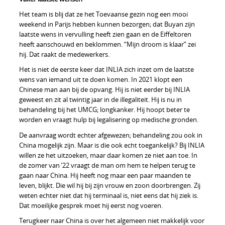
Het team is blij dat ze het Toevaanse gezin nog een mooi
weekend in Parijs hebben kunnen bezorgen; dat Buyan zijn
laatste wens in vervulling heeft zien gaan en de Eiffeltoren
heeft aanschouwd en beklommen. “Mijn droom is klaar” zei
hij. Dat raakt de medewerkers.
Het is niet de eerste keer dat INLIA zich inzet om de laatste
wens van iemand uit te doen komen. In 2021 klopt een
Chinese man aan bij de opvang. Hij is niet eerder bij INLIA
geweest en zit al twintig jaar in de illegaliteit. Hij is nu in
behandeling bij het UMCG; longkanker. Hij hoopt beter te
worden en vraagt hulp bij legalisering op medische gronden.
De aanvraag wordt echter afgewezen; behandeling zou ook in
China mogelijk zijn. Maar is die ook echt toegankelijk? Bij INLIA
willen ze het uitzoeken, maar daar komen ze niet aan toe. In
de zomer van ’22 vraagt de man om hem te helpen terug te
gaan naar China. Hij heeft nog maar een paar maanden te
leven, blijkt. Die wil hij bij zijn vrouw en zoon doorbrengen. Zij
weten echter niet dat hij terminaal is, niet eens dat hij ziek is.
Dat moeilijke gesprek moet hij eerst nog voeren.
Terugkeer naar China is over het algemeen niet makkelijk voor