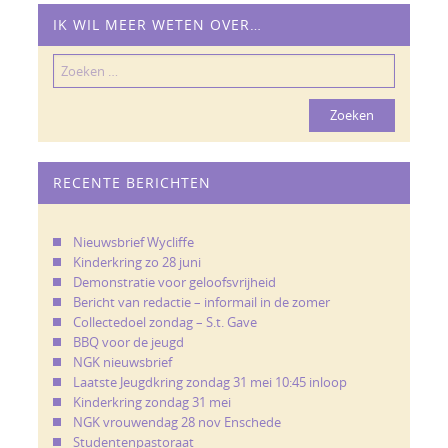
IK WIL MEER WETEN OVER…
Zoeken
naar:
RECENTE BERICHTEN
Nieuwsbrief Wycliffe
Kinderkring zo 28 juni
Demonstratie voor geloofsvrijheid
Bericht van redactie – informail in de zomer
Collectedoel zondag – S.t. Gave
BBQ voor de jeugd
NGK nieuwsbrief
Laatste Jeugdkring zondag 31 mei 10:45 inloop
Kinderkring zondag 31 mei
NGK vrouwendag 28 nov Enschede
Studentenpastoraat