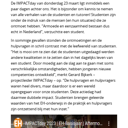
De IMPACTday van donderdag 23 maart ligt inmiddels een
paar dagen achter ons. Het is bijzonder om kennis te nemen
van alle verhalen van de studenten en tutoren! Studenten zijn
onder de indruk van de mensen (en hun situaties) die ze
ontmoet hebben. “Armoede en eenzaamheid bestaan dus
echt in Nederland”, verzuchtte een student.
In sommige gevallen stonden de ontmoetingen en de
hulpvragen in schril contrast met de leefwereld van studenten.
“Het is mooi om te zien dat de studenten uitgedaagd werden
andere kwaliteiten in te zetten dan in het dagelijks leven van
een student. Door moedig aan de slag aan te gaan met soms
verschrikkelijke omstandigheden, hebben jongeren nieuwe
competenties ontwikkeld”, merkt Gerard Bijkerk –
projectleider IMPACTday – op. “De hulpvragen en hulpvragers
waren heel divers, maar daardoor is er een wereld
opengegaan voor onze studenten. Deze actiedag had
daarmee dubbele impact. Studenten brengen geleerde
waarden van het EH-onderwijs in de praktijk en hulpvragers
zijn ontzettend blij met hun inzet.”