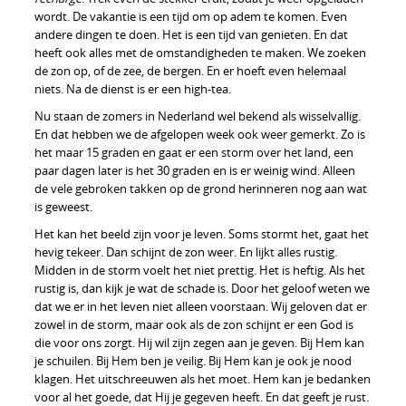
wordt. De vakantie is een tijd om op adem te komen. Even
andere dingen te doen. Het is een tijd van genieten. En dat
heeft ook alles met de omstandigheden te maken. We zoeken
de zon op, of de zee, de bergen. En er hoeft even helemaal
niets. Na de dienst is er een high-tea.
Nu staan de zomers in Nederland wel bekend als wisselvallig.
En dat hebben we de afgelopen week ook weer gemerkt. Zo is
het maar 15 graden en gaat er een storm over het land, een
paar dagen later is het 30 graden en is er weinig wind. Alleen
de vele gebroken takken op de grond herinneren nog aan wat
is geweest.
Het kan het beeld zijn voor je leven. Soms stormt het, gaat het
hevig tekeer. Dan schijnt de zon weer. En lijkt alles rustig.
Midden in de storm voelt het niet prettig. Het is heftig. Als het
rustig is, dan kijk je wat de schade is. Door het geloof weten we
dat we er in het leven niet alleen voorstaan. Wij geloven dat er
zowel in de storm, maar ook als de zon schijnt er een God is
die voor ons zorgt. Hij wil zijn zegen aan je geven. Bij Hem kan
je schuilen. Bij Hem ben je veilig. Bij Hem kan je ook je nood
klagen. Het uitschreeuwen als het moet. Hem kan je bedanken
voor al het goede, dat Hij je gegeven heeft. En dat geeft je rust.