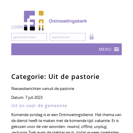
Skip
to
content
LOGIN
MENU
Categorie:
Uit de pastorie
Nieuwsberichten vanuit de pastorie
Datum:
7 juli 2023
Uit en voor de gemeente
Komende zondag is er een Ontmoetingsdienst. Het thema van
de dienst heeft te maken met de komende tijd: vakantie. Er is
gekozen voor de vier woorden:
rewind, offline, unplug,
recharge
. Trek even de stekker eruit, zodat je weer opgeladen