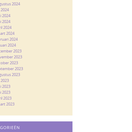
gustus 2024
i 2024
ni 2024
i 2024
il 2024
art 2024
bruari 2024
nuari 2024
cember 2023
vember 2023
tober 2023
ptember 2023
gustus 2023
i 2023
ni 2023
i 2023
il 2023
art 2023
EGORIEËN