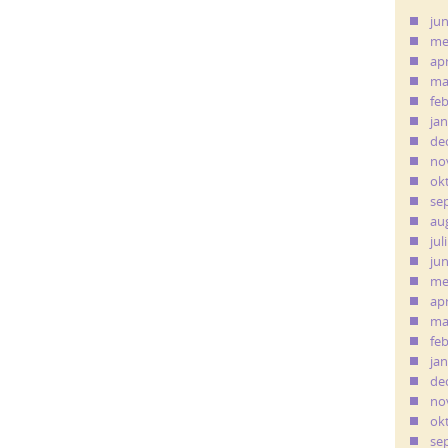
ju
me
apr
ma
fe
ja
de
no
ok
se
au
jul
ju
me
apr
ma
fe
ja
de
no
ok
se