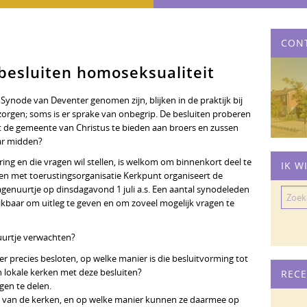
CON
besluiten homoseksualiteit
Synode van Deventer genomen zijn, blijken in de praktijk bij
rgen; soms is er sprake van onbegrip. De besluiten proberen
t de gemeente van Christus te bieden aan broers en zussen
ar midden?
ing en die vragen wil stellen, is welkom om binnenkort deel te
IK W
n met toerustingsorganisatie Kerkpunt organiseert de
enuurtje op dinsdagavond 1 juli a.s. Een aantal synodeleden
Zoeke
kbaar om uitleg te geven en om zoveel mogelijk vragen te
naar:
uurtje verwachten?
s er precies besloten, op welke manier is die besluitvorming tot
okale kerken met deze besluiten?
RECE
gen te delen.
rdje van de kerken, en op welke manier kunnen ze daarmee op