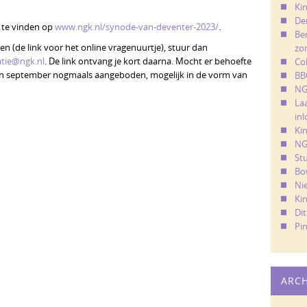
Kin
De
jn te vinden op
www.ngk.nl/synode-van-deventer-2023/
.
Ber
en (de link voor het online vragenuurtje), stuur dan
zo
tie@ngk.nl
. De link ontvang je kort daarna. Mocht er behoefte
Co
gin september nogmaals aangeboden, mogelijk in de vorm van
BB
NG
La
in
Ki
NG
St
Bo
Ni
Ki
Di
Pi
ARC