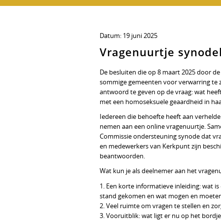
Datum:
19 juni 2025
Vragenuurtje synode
De besluiten die op 8 maart 2025 door de 
sommige gemeenten voor verwarring te zo
antwoord te geven op de vraag: wat heef
met een homoseksuele geaardheid in ha
Iedereen die behoefte heeft aan verhelder
nemen aan een online vragenuurtje. Same
Commissie ondersteuning synode dat vrag
en medewerkers van Kerkpunt zijn beschi
beantwoorden.
Wat kun je als deelnemer aan het vragen
1. Een korte informatieve inleiding: wat i
stand gekomen en wat mogen en moeten l
2. Veel ruimte om vragen te stellen en zor
3. Vooruitblik: wat ligt er nu op het bo