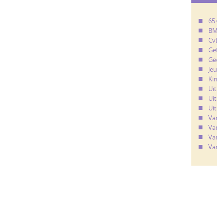
65
B
Cv
Ge
Ge
Je
Ki
Ui
Uit
Uit
Va
Va
Va
Va