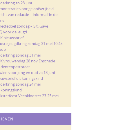
derkring zo 28 juni
monstratie voor geloofsvrijheid
icht van redactie – informail in de
mer
llectedoel zondag – S.t. Gave
Q voor de jeugd
K nieuwsbrief
atste Jeugdkring zondag 31 mei 10:45
loop
nderkring zondag 31 mei
K vrouwendag 28 nov Enschede
udentenpastoraat
wlen voor jong en oud za 13 juni
euwsbrief dit koningskind
nderkring zondag 24 mei
t koningskind
nksterfeest Veenklooster 23-25 mei
HIEVEN