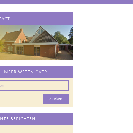
TACT
IL MEER WETEN OVER…
n
NTE BERICHTEN