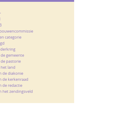
+
M
B
bouwencommissie
en categorie
ugd
nderkring
t de gemeente
 de pastorie
 het land
n de diakonie
n de kerkenraad
n de redactie
n het zendingsveld