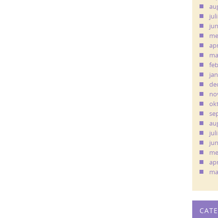
au
jul
ju
me
apr
ma
fe
ja
de
no
ok
se
au
jul
ju
me
apr
ma
CAT