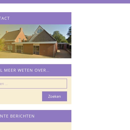
TACT
IL MEER WETEN OVER…
n
NTE BERICHTEN