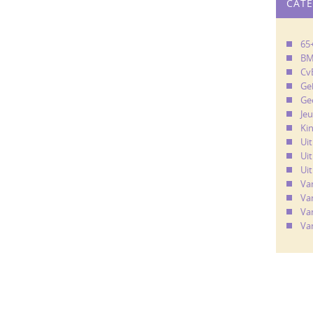
CAT
65
B
Cv
Ge
Ge
Je
Ki
Ui
Uit
Uit
Va
Va
Va
Va