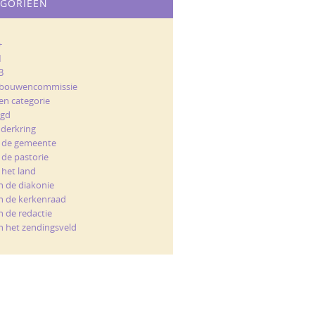
EGORIEËN
+
M
B
bouwencommissie
en categorie
ugd
nderkring
t de gemeente
 de pastorie
 het land
n de diakonie
n de kerkenraad
n de redactie
n het zendingsveld