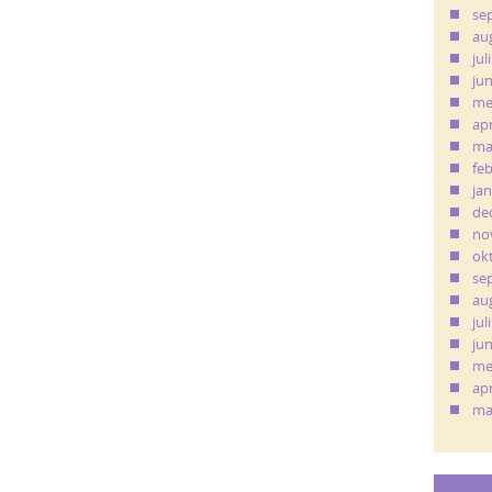
se
au
jul
ju
me
apr
ma
fe
ja
de
no
ok
se
au
jul
ju
me
apr
ma