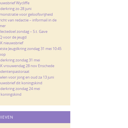
euwsbrief Wycliffe
derkring zo 28 juni
monstratie voor geloofsvrijheid
icht van redactie – informail in de
mer
llectedoel zondag – S.t. Gave
Q voor de jeugd
K nieuwsbrief
atste Jeugdkring zondag 31 mei 10:45
loop
nderkring zondag 31 mei
K vrouwendag 28 nov Enschede
udentenpastoraat
wlen voor jong en oud za 13 juni
euwsbrief dit koningskind
nderkring zondag 24 mei
t koningskind
HIEVEN