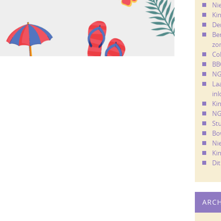
Ni
Kin
De
Ber
zo
Co
BB
NG
La
in
Ki
NG
St
Bo
Ni
Ki
Di
ARC