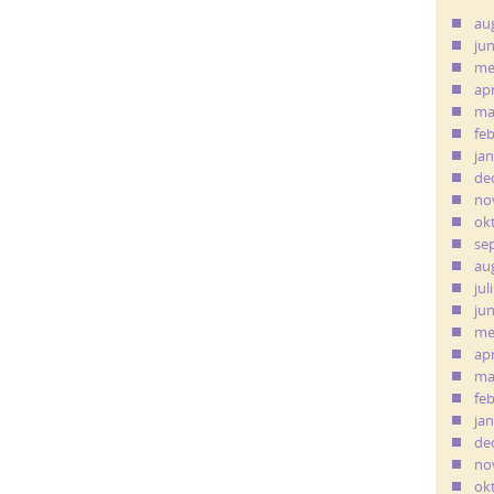
au
ju
me
apr
ma
fe
ja
de
no
ok
se
au
jul
ju
me
apr
ma
fe
ja
de
no
ok