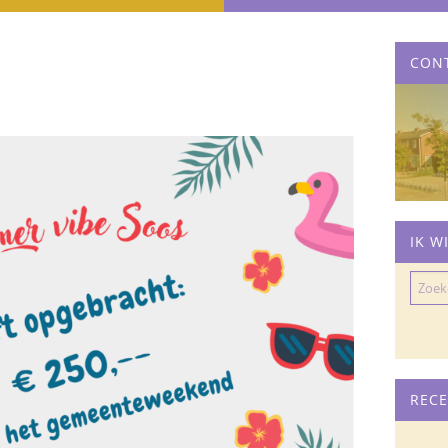
CON
IK W
Zoeke
naar:
RECE