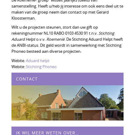
De Roemenië-“groep” wisselt jaarlijks (deels) van
samenstelling. Heeft u/heb jij interesse om ook eens deel uit te
maken van de groep neem dan contact op met Gerard
Kloosterman.
Wilt u de projecten steunen, stort dan uw gift op
rekeningnummer NL10 RABO 0103 4530 91 t.n.v.
Stichting
Aduard Helpt
o.v.v.
Roemenië
. De Stichting Aduard Helpt heeft
de ANBI-status. Dit geld wordt in samenwerking met Stichting
Phoneo besteed aan diverse projecten.
Webite:
Aduard helpt
Webite:
Stichting Phoneo
CONTACT
IK WIL MEER WETEN OVER…