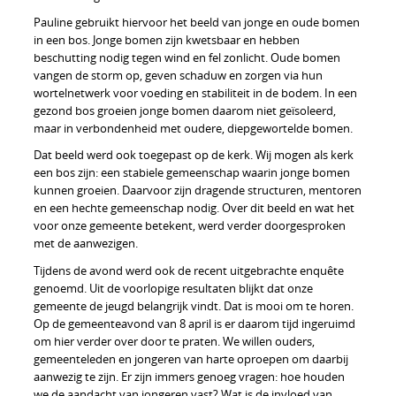
Pauline gebruikt hiervoor het beeld van jonge en oude bomen
in een bos. Jonge bomen zijn kwetsbaar en hebben
beschutting nodig tegen wind en fel zonlicht. Oude bomen
vangen de storm op, geven schaduw en zorgen via hun
wortelnetwerk voor voeding en stabiliteit in de bodem. In een
gezond bos groeien jonge bomen daarom niet geïsoleerd,
maar in verbondenheid met oudere, diepgewortelde bomen.
Dat beeld werd ook toegepast op de kerk. Wij mogen als kerk
een bos zijn: een stabiele gemeenschap waarin jonge bomen
kunnen groeien. Daarvoor zijn dragende structuren, mentoren
en een hechte gemeenschap nodig. Over dit beeld en wat het
voor onze gemeente betekent, werd verder doorgesproken
met de aanwezigen.
Tijdens de avond werd ook de recent uitgebrachte enquête
genoemd. Uit de voorlopige resultaten blijkt dat onze
gemeente de jeugd belangrijk vindt. Dat is mooi om te horen.
Op de gemeenteavond van 8 april is er daarom tijd ingeruimd
om hier verder over door te praten. We willen ouders,
gemeenteleden en jongeren van harte oproepen om daarbij
aanwezig te zijn. Er zijn immers genoeg vragen: hoe houden
we de aandacht van jongeren vast? Wat is de invloed van