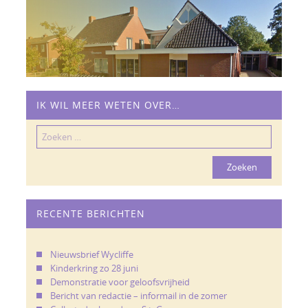
IK WIL MEER WETEN OVER…
Zoeken
naar:
RECENTE BERICHTEN
Nieuwsbrief Wycliffe
Kinderkring zo 28 juni
Demonstratie voor geloofsvrijheid
Bericht van redactie – informail in de zomer