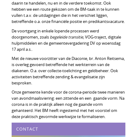
daarin te handelen, nu en in de verdere toekomst. Ook
hebben we een route gekozen om de BM-taak in te kunnen
vullen t.a.v. de uitdagingen die in het verschiet liggen,
betreffende o.a. onze financiële positie en predikantsvacature.
De voortgang in enkele lopende processen werd
doorgenomen, zoals
begeleide transitie
, VOG-traject, digitale
hulpmiddelen en de gemeentevergadering DV op woensdag
17 april a.s..
Met de nieuwe voorzitter van de Diaconie, br. Anton Reitsema,
is overleg gevoerd betreffende het werkterrein van de
diakenen. O.a. over collecte-toelichting en geldbeheer. Ook
activiteiten betreffende zending & evangelisatie zijn
besproken.
Onze gemeente kende voor de corona-periode twee manieren
van avondmaalsviering: een zittende en een gaande vorm. Na
corona is in de praktijk alleen nog de gaande vorm
gehanteerd. Het BM heeft ingestemd met het voorstel om
deze praktisch gevormde werkwijze te formaliseren.
CONTACT