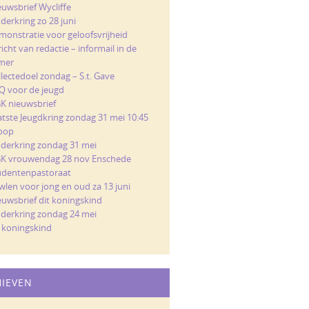
euwsbrief Wycliffe
derkring zo 28 juni
monstratie voor geloofsvrijheid
icht van redactie – informail in de
mer
llectedoel zondag – S.t. Gave
Q voor de jeugd
K nieuwsbrief
atste Jeugdkring zondag 31 mei 10:45
loop
nderkring zondag 31 mei
K vrouwendag 28 nov Enschede
udentenpastoraat
wlen voor jong en oud za 13 juni
euwsbrief dit koningskind
nderkring zondag 24 mei
t koningskind
HIEVEN