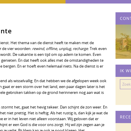
CON
ente
enst. Het thema van de dienst heeft te maken met de
or de vier woorden:
rewind, offline, unplug, recharge
. Trek even
n wordt. De vakantie is een tijd om op adem te komen. Even
n genieten. En dat heeft ook alles met de omstandigheden te
 bergen. En er hoeft even helemaal niets. Na de dienst is er
IK W
end als wisselvallig. En dat hebben we de afgelopen week ook
Zoeke
 gaat er een storm over het land, een paar dagen later is het
naar:
e vele gebroken takken op de grond herinneren nog aan wat is
 stormt het, gaat het hevig tekeer. Dan schijnt de zon weer. En
et niet prettig. Het is heftig. Als het rustig is, dan kijk je wat de
RECE
 er in het leven niet alleen voorstaan. Wij geloven dat er
jnt er een God is die voor ons zorgt. Hij wil zijn zegen aan je
n je veilig. Bij Hem kan je ook je nood klagen. Het