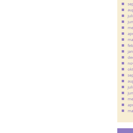
se
au
jul
ju
me
apr
ma
fe
ja
de
no
ok
se
au
jul
ju
me
apr
ma