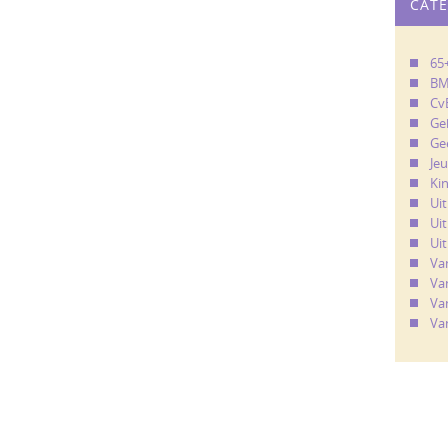
CAT
65
B
Cv
Ge
Ge
Je
Ki
Ui
Uit
Uit
Va
Va
Va
Va