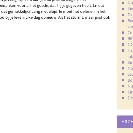
Ni
edanken voor al het goede, dat Hij je gegeven heeft. En dat
Kin
Is dat gemakkelijk? Lang niet altijd. Je moet het oefenen in het
De
God bij je leven. Elke dag opnieuw. Als het stormt, maar juist ook
Ber
zo
Co
BB
NG
La
in
Ki
NG
St
Bo
Ni
Ki
Di
ARC