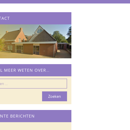
TACT
IL MEER WETEN OVER…
n
NTE BERICHTEN