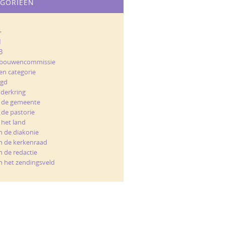
EGORIEËN
+
M
B
bouwencommissie
en categorie
ugd
nderkring
t de gemeente
 de pastorie
 het land
n de diakonie
n de kerkenraad
n de redactie
n het zendingsveld