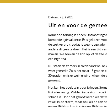
Datum:
7 juli 2023
Uit en voor de geme
Komende zondag is er een Ontmoetingsdi
komende tijd: vakantie. Er is gekozen vo
de stekker eruit, zodat je weer opgelade
andere dingen te doen. Het is een tijd va
maken. We zoeken de zon op, of de zee, de
een high-tea.
Nu staan de zomers in Nederland wel bek
weer gemerkt. Zo is het maar 15 graden en
30 graden en is er weinig wind. Alleen d
geweest.
Het kan het beeld zijn voor je leven. Soms
lijkt alles rustig. Midden in de storm voelt h
schade is. Door het geloof weten we dat we
zowel in de storm, maar ook als de zon schi
geven. Bij Hem kan je schuilen. Bij Hem be