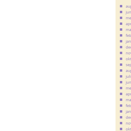
au
ju
me
apr
ma
fe
ja
de
no
ok
se
au
jul
ju
me
apr
ma
fe
ja
de
no
ok