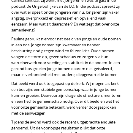
Calmez centraal. Zij werkt met jongeren en was te gast in de
podcast De Ongelooflijke van de EO. In die podcast spreekt zij
over wat er speelt onder jongeren van nu. Jongeren zijn vaker
angstig, overprikkeld en depressief, en opvallend vaak
eenzaam. Maar wat zit daarachter? En wat zegt dat over onze
samenleving?
Pauline gebruikt hiervoor het beeld van jonge en oude bomen
in een bos. Jonge bomen zijn kwetsbaar en hebben
beschutting nodig tegen wind en fel zonlicht. Oude bomen
vangen de storm op, geven schaduw en zorgen via hun
wortelnetwerk voor voeding en stabiliteit in de bodem. In een
gezond bos groeien jonge bomen daarom niet geïsoleerd,
maar in verbondenheid met oudere, diepgewortelde bomen.
Dat beeld werd ook toegepast op de kerk. Wij mogen als kerk
een bos zijn: een stabiele gemeenschap waarin jonge bomen
kunnen groeien. Daarvoor zijn dragende structuren, mentoren
en een hechte gemeenschap nodig. Over dit beeld en wat het
voor onze gemeente betekent, werd verder doorgesproken
met de aanwezigen.
Tijdens de avond werd ook de recent uitgebrachte enquête
genoemd. Uit de voorlopige resultaten blijkt dat onze