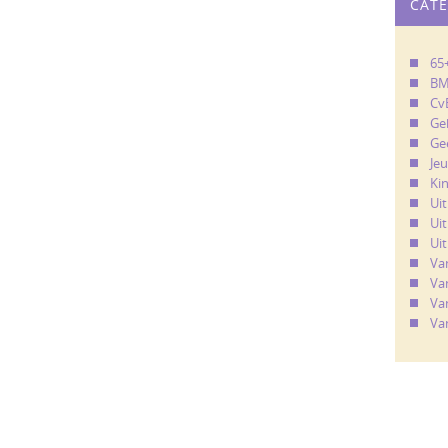
CAT
65
B
Cv
Ge
Ge
Je
Ki
Ui
Uit
Uit
Va
Va
Va
Va