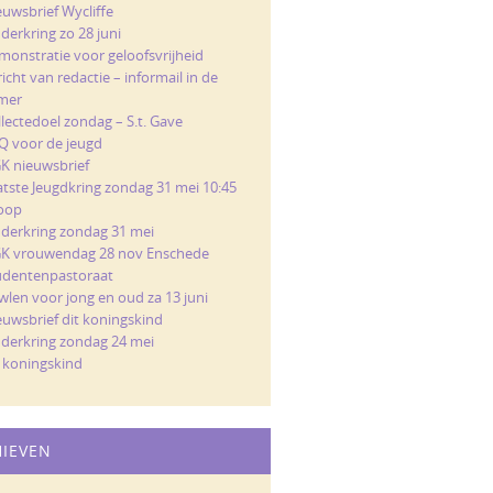
euwsbrief Wycliffe
derkring zo 28 juni
monstratie voor geloofsvrijheid
icht van redactie – informail in de
mer
llectedoel zondag – S.t. Gave
Q voor de jeugd
K nieuwsbrief
atste Jeugdkring zondag 31 mei 10:45
loop
nderkring zondag 31 mei
K vrouwendag 28 nov Enschede
udentenpastoraat
wlen voor jong en oud za 13 juni
euwsbrief dit koningskind
nderkring zondag 24 mei
t koningskind
HIEVEN