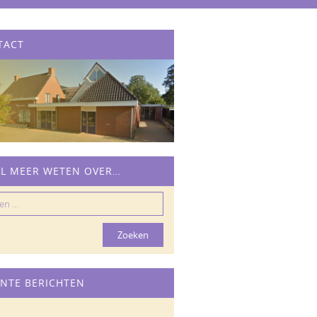
TACT
IL MEER WETEN OVER…
n
NTE BERICHTEN