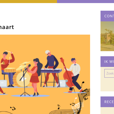
CON
maart
IK W
Zoeke
naar:
RECE