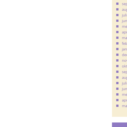
se
au
jul
ju
me
apr
ma
fe
ja
de
no
ok
se
au
jul
ju
me
apr
ma