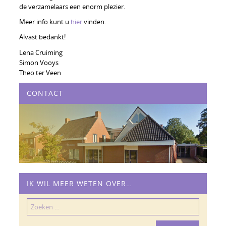
de verzamelaars een enorm plezier.
Meer info kunt u
hier
vinden.
Alvast bedankt!
Lena Cruiming
Simon Vooys
Theo ter Veen
CONTACT
IK WIL MEER WETEN OVER…
Zoeken
naar: