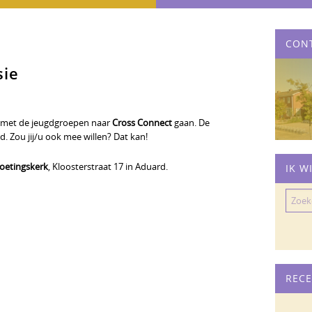
CON
sie
 met de jeugdgroepen naar
Cross Connect
gaan. De
d. Zou jij/u ook mee willen? Dat kan!
etingskerk
, Kloosterstraat 17 in Aduard.
IK W
Zoeke
naar:
RECE