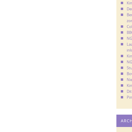
Kin
De
Ber
zo
Co
BB
NG
La
in
Ki
NG
St
Bo
Ni
Ki
Di
Pi
ARC