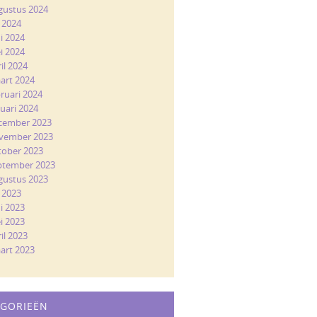
gustus 2024
i 2024
ni 2024
i 2024
il 2024
art 2024
bruari 2024
nuari 2024
cember 2023
vember 2023
tober 2023
ptember 2023
gustus 2023
i 2023
ni 2023
i 2023
il 2023
art 2023
EGORIEËN