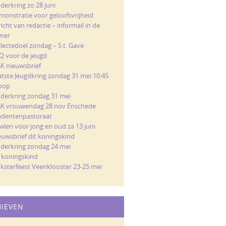
derkring zo 28 juni
monstratie voor geloofsvrijheid
icht van redactie – informail in de
mer
llectedoel zondag – S.t. Gave
Q voor de jeugd
K nieuwsbrief
atste Jeugdkring zondag 31 mei 10:45
loop
nderkring zondag 31 mei
K vrouwendag 28 nov Enschede
udentenpastoraat
wlen voor jong en oud za 13 juni
euwsbrief dit koningskind
nderkring zondag 24 mei
t koningskind
nksterfeest Veenklooster 23-25 mei
HIEVEN