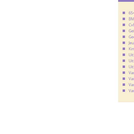
65
B
Cv
Ge
Ge
Je
Ki
Ui
Uit
Uit
Va
Va
Va
Va