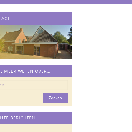
TACT
IL MEER WETEN OVER…
n
NTE BERICHTEN