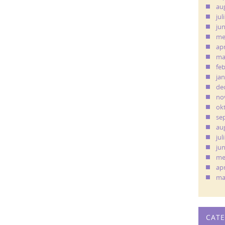
au
jul
ju
me
apr
ma
fe
ja
de
no
ok
se
au
jul
ju
me
apr
ma
CAT