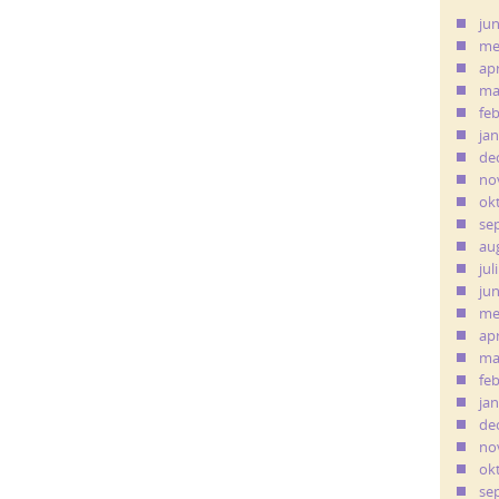
ju
me
apr
ma
fe
ja
de
no
ok
se
au
jul
ju
me
apr
ma
fe
ja
de
no
ok
se