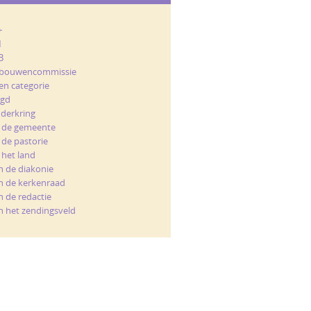
+
M
B
bouwencommissie
en categorie
ugd
nderkring
t de gemeente
 de pastorie
 het land
n de diakonie
n de kerkenraad
n de redactie
n het zendingsveld