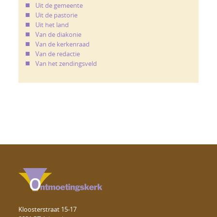
Uit de gemeente
Uit de pastorie
Uit het land
Van de diakonie
Van de kerkenraad
Van de redactie
Van het zendingsveld
Kloosterstraat 15-17