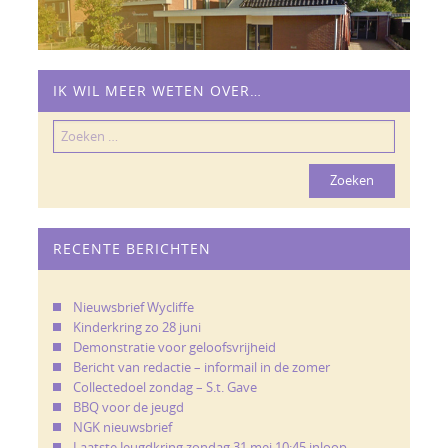
IK WIL MEER WETEN OVER…
Zoeken
naar:
RECENTE BERICHTEN
Nieuwsbrief Wycliffe
Kinderkring zo 28 juni
Demonstratie voor geloofsvrijheid
Bericht van redactie – informail in de zomer
Collectedoel zondag – S.t. Gave
BBQ voor de jeugd
NGK nieuwsbrief
Laatste Jeugdkring zondag 31 mei 10:45 inloop