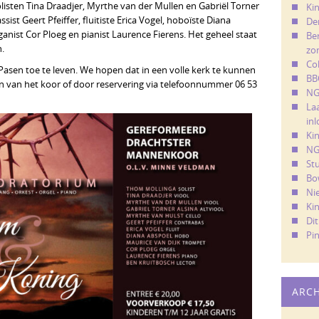
olisten Tina Draadjer, Myrthe van der Mullen en Gabriël Torner
Kin
sist Geert Pfeiffer, fluitiste Erica Vogel, hoboïste Diana
De
ganist Cor Ploeg en pianist Laurence Fierens. Het geheel staat
Ber
.
zo
Co
Pasen toe te leven. We hopen dat in een volle kerk te kunnen
BB
den van het koor of door reservering via telefoonnummer 06 53
NG
La
in
Ki
NG
St
Bo
Ni
Ki
Di
Pi
ARC