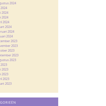
gustus 2024
i 2024
ni 2024
i 2024
il 2024
art 2024
bruari 2024
nuari 2024
cember 2023
vember 2023
tober 2023
ptember 2023
gustus 2023
i 2023
ni 2023
i 2023
il 2023
art 2023
EGORIEËN