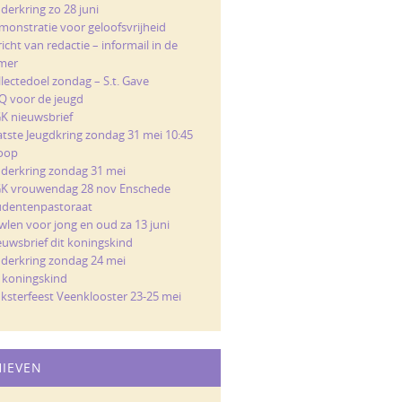
derkring zo 28 juni
monstratie voor geloofsvrijheid
icht van redactie – informail in de
mer
llectedoel zondag – S.t. Gave
Q voor de jeugd
K nieuwsbrief
atste Jeugdkring zondag 31 mei 10:45
loop
nderkring zondag 31 mei
K vrouwendag 28 nov Enschede
udentenpastoraat
wlen voor jong en oud za 13 juni
euwsbrief dit koningskind
nderkring zondag 24 mei
t koningskind
nksterfeest Veenklooster 23-25 mei
HIEVEN