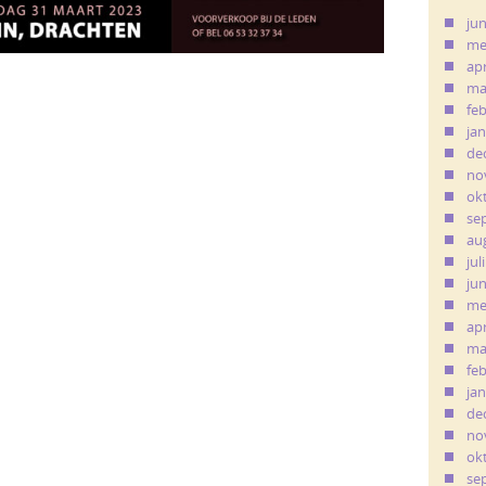
ju
me
apr
ma
fe
ja
de
no
ok
se
au
jul
ju
me
apr
ma
fe
ja
de
no
ok
se