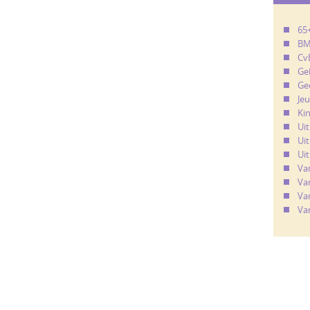
65
B
Cv
Ge
Ge
Je
Ki
Ui
Uit
Uit
Va
Va
Va
Va