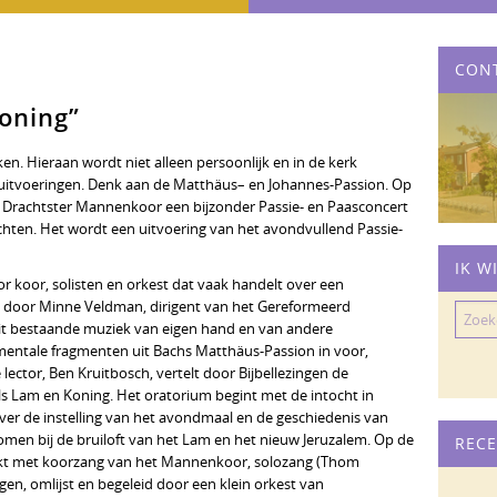
CON
oning”
en. Hieraan wordt niet alleen persoonlijk en in de kerk
uitvoeringen. Denk aan de Matthäus– en Johannes-Passion. Op
 Drachtster Mannenkoor een bijzonder Passie- en Paasconcert
achten. Het wordt een uitvoering van het avondvullend Passie-
IK W
r koor, solisten en orkest dat vaak handelt over een
ium door Minne Veldman, dirigent van het Gereformeerd
Zoeke
t bestaande muziek van eigen hand en van andere
naar:
entale fragmenten uit Bachs Matthäus-Passion in voor,
lector, Ben Kruitbosch, vertelt door Bijbellezingen de
s Lam en Koning. Het oratorium begint met de intocht in
er de instelling van het avondmaal en de geschiedenis van
komen bij de bruiloft van het Lam en het nieuw Jeruzalem. Op de
RECE
aakt met koorzang van het Mannenkoor, solozang (Thom
en, omlijst en begeleid door een klein orkest van