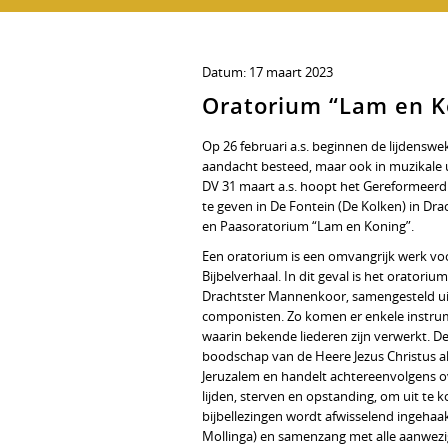
Datum:
17 maart 2023
Oratorium “Lam en K
Op 26 februari a.s. beginnen de lijdenswek
aandacht besteed, maar ook in muzikale 
DV 31 maart a.s. hoopt het Gereformeerd
te geven in De Fontein (De Kolken) in Dr
en Paasoratorium “Lam en Koning”.
Een oratorium is een omvangrijk werk voo
Bijbelverhaal. In dit geval is het orator
Drachtster Mannenkoor, samengesteld ui
componisten. Zo komen er enkele instrum
waarin bekende liederen zijn verwerkt. De 
boodschap van de Heere Jezus Christus al
Jeruzalem en handelt achtereenvolgens ov
lijden, sterven en opstanding, om uit te 
bijbellezingen wordt afwisselend ingeh
Mollinga) en samenzang met alle aanwezig