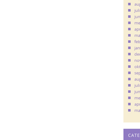
au
jul
ju
me
apr
ma
fe
ja
de
no
ok
se
au
jul
ju
me
apr
ma
CAT