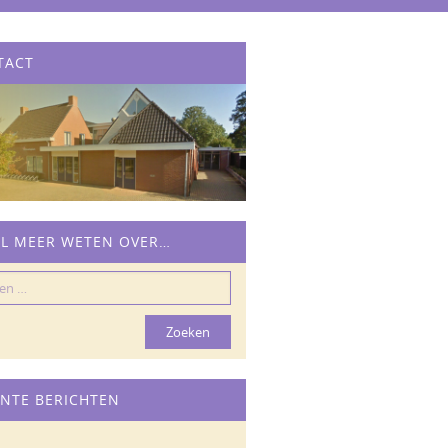
TACT
IL MEER WETEN OVER…
n
NTE BERICHTEN