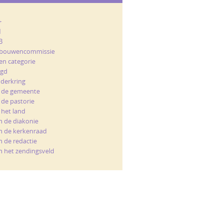
+
M
B
bouwencommissie
en categorie
ugd
nderkring
t de gemeente
 de pastorie
 het land
n de diakonie
n de kerkenraad
n de redactie
n het zendingsveld