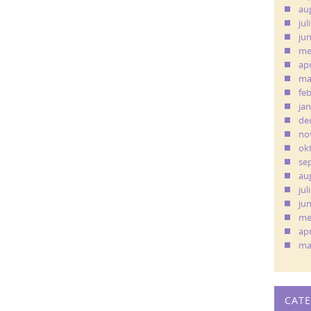
au
jul
ju
me
apr
ma
fe
ja
de
no
ok
se
au
jul
ju
me
apr
ma
CAT