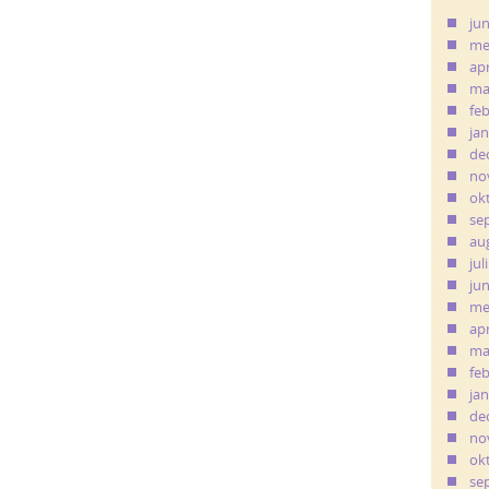
ju
me
apr
ma
fe
ja
de
no
ok
se
au
jul
ju
me
apr
ma
fe
ja
de
no
ok
se