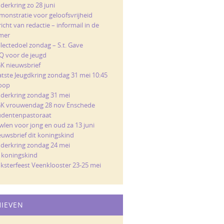
derkring zo 28 juni
monstratie voor geloofsvrijheid
icht van redactie – informail in de
mer
llectedoel zondag – S.t. Gave
Q voor de jeugd
K nieuwsbrief
atste Jeugdkring zondag 31 mei 10:45
loop
nderkring zondag 31 mei
K vrouwendag 28 nov Enschede
udentenpastoraat
wlen voor jong en oud za 13 juni
euwsbrief dit koningskind
nderkring zondag 24 mei
t koningskind
nksterfeest Veenklooster 23-25 mei
HIEVEN