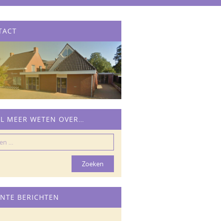
TACT
IL MEER WETEN OVER…
n
NTE BERICHTEN