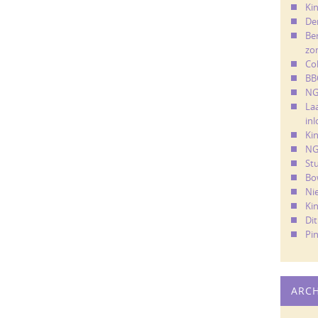
Kin
De
Ber
zo
Co
BB
NG
La
in
Ki
NG
St
Bo
Ni
Ki
Di
Pi
ARC