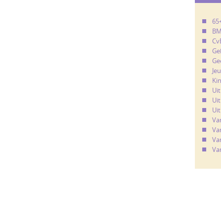
65
B
Cv
Ge
Ge
Je
Ki
Ui
Uit
Uit
Va
Va
Va
Va