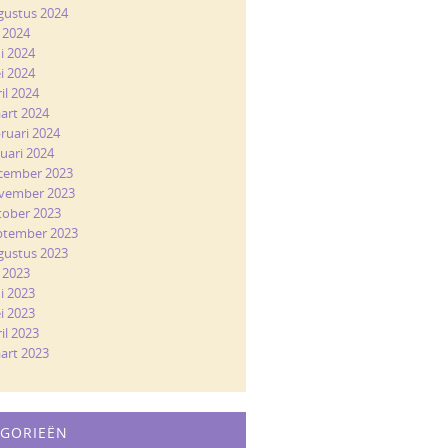
gustus 2024
i 2024
ni 2024
i 2024
il 2024
art 2024
bruari 2024
nuari 2024
cember 2023
vember 2023
tober 2023
ptember 2023
gustus 2023
i 2023
ni 2023
i 2023
il 2023
art 2023
EGORIEËN