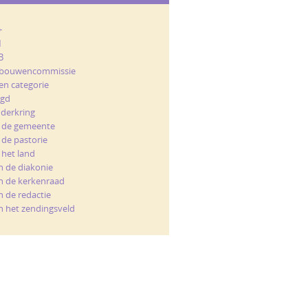
+
M
B
bouwencommissie
en categorie
ugd
nderkring
t de gemeente
 de pastorie
 het land
n de diakonie
n de kerkenraad
n de redactie
n het zendingsveld