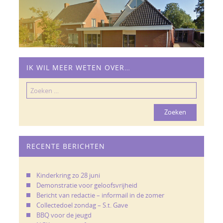
IK WIL MEER WETEN OVER…
Zoeken
naar:
RECENTE BERICHTEN
Kinderkring zo 28 juni
Demonstratie voor geloofsvrijheid
Bericht van redactie – informail in de zomer
Collectedoel zondag – S.t. Gave
BBQ voor de jeugd