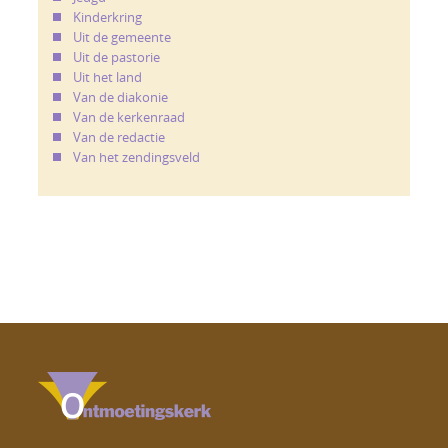
Kinderkring
Uit de gemeente
Uit de pastorie
Uit het land
Van de diakonie
Van de kerkenraad
Van de redactie
Van het zendingsveld