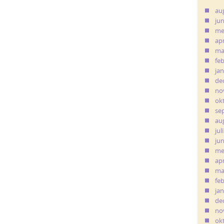
au
ju
me
apr
ma
fe
ja
de
no
ok
se
au
jul
ju
me
apr
ma
fe
ja
de
no
ok