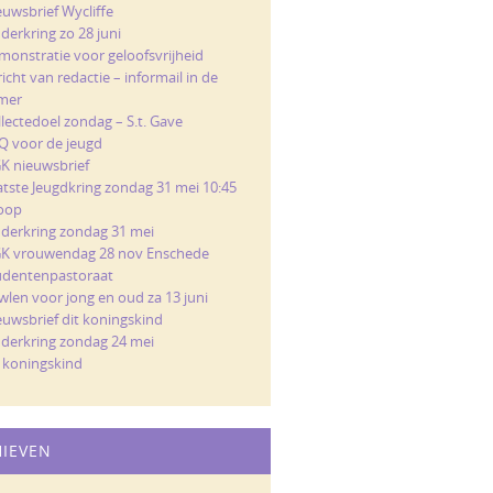
euwsbrief Wycliffe
derkring zo 28 juni
monstratie voor geloofsvrijheid
icht van redactie – informail in de
mer
llectedoel zondag – S.t. Gave
Q voor de jeugd
K nieuwsbrief
atste Jeugdkring zondag 31 mei 10:45
loop
nderkring zondag 31 mei
K vrouwendag 28 nov Enschede
udentenpastoraat
wlen voor jong en oud za 13 juni
euwsbrief dit koningskind
nderkring zondag 24 mei
t koningskind
HIEVEN