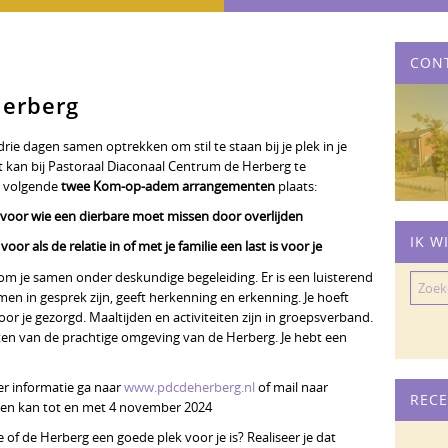
CON
Herberg
ie dagen samen optrekken om stil te staan bij je plek in je
 Dat kan bij Pastoraal Diaconaal Centrum de Herberg te
e volgende
twee Kom-op-adem arrangementen
plaats:
 voor wie een dierbare moet missen door overlijden
IK W
or als de relatie in of met je familie een last is voor je
m je samen onder deskundige begeleiding. Er is een luisterend
Zoeke
amen in gesprek zijn, geeft herkenning en erkenning. Je hoeft
naar:
or je gezorgd. Maaltijden en activiteiten zijn in groepsverband.
ieten van de prachtige omgeving van de Herberg. Je hebt een
eer informatie ga naar
www.pdcdeherberg.nl
of mail naar
RECE
en kan tot en met 4 november 2024
e of de Herberg een goede plek voor je is? Realiseer je dat