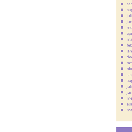
se
au
jul
ju
me
apr
ma
fe
ja
de
no
ok
se
au
jul
ju
me
apr
ma