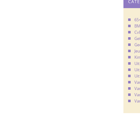
CAT
65
B
Cv
Ge
Ge
Je
Ki
Ui
Uit
Uit
Va
Va
Va
Va