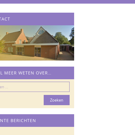
TACT
IL MEER WETEN OVER…
n
NTE BERICHTEN