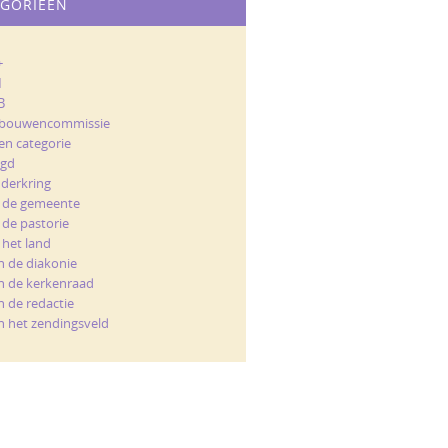
EGORIEËN
+
M
B
bouwencommissie
en categorie
ugd
nderkring
t de gemeente
 de pastorie
 het land
n de diakonie
n de kerkenraad
n de redactie
n het zendingsveld