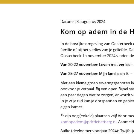
Datum:
23 augustus 2024
Kom op adem in de 
In de bosrijke omgeving van Oosterbeek dr
familie of bij het verlies van je geliefde.
Oosterbeek. In november 2024 vinden d
Van 20-22 november: Leven met verlies –
Van 25-27 november: Mijn familie en ik – vo
Met een kleine groep ervaringsgenoten ko
oor voor je verhaal. Bij een open Bijbel s
een paar dagen niet te zorgen, er wordt vo
In je vrije tijd kan je ontspannen en gen
eigen kamer.
Er zijn nog (enkele) plaatsen vrij! Voor m
komopadem@pdcdeherberg.nl
. Aanmeld
Aafke (deelnemer voorjaar 2024): ‘Twijfel j