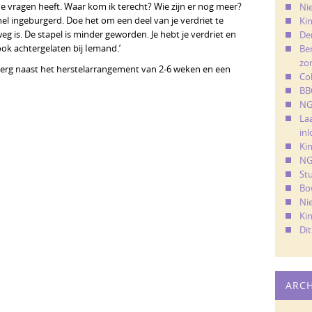
e vragen heeft. Waar kom ik terecht? Wie zijn er nog meer?
Ni
el ingeburgerd. Doe het om een deel van je verdriet te
Kin
eg is. De stapel is minder geworden. Je hebt je verdriet en
De
ok achtergelaten bij Iemand.’
Ber
zo
rg naast het herstelarrangement van 2-6 weken en een
Co
BB
NG
La
in
Ki
NG
St
Bo
Ni
Ki
Di
ARC