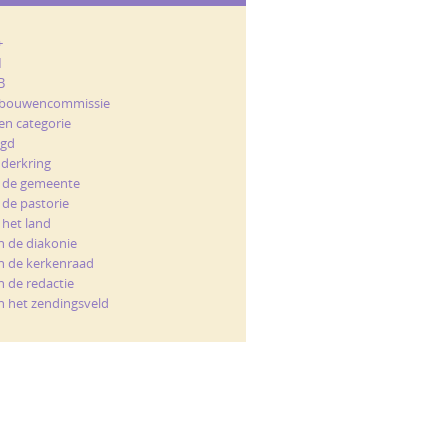
+
M
B
bouwencommissie
en categorie
ugd
nderkring
t de gemeente
 de pastorie
 het land
n de diakonie
n de kerkenraad
n de redactie
n het zendingsveld