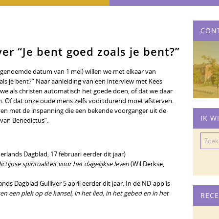
CON
er “Je bent goed zoals je bent?”
genoemde datum van 1 mei) willen we met elkaar van
als je bent?” Naar aanleiding van een interview met Kees
we als christen automatisch het goede doen, of dat we daar
. Of dat onze oude mens zelfs voortdurend moet afsterven.
en met de inspanning die een bekende voorganger uit de
IK W
 van Benedictus”.
Zoeke
naar:
lands Dagblad, 17 februari eerder dit jaar)
tijnse spiritualiteit voor het dagelijkse leven
(Wil Derkse,
ds Dagblad Gulliver 5 april eerder dit jaar. In de ND-app is
n een plek op de kansel, in het lied, in het gebed en in het
RECE