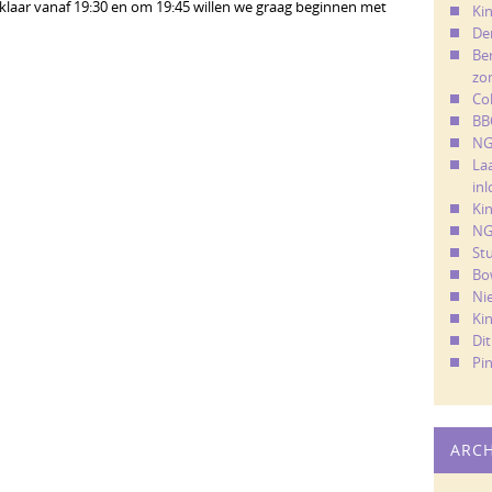
klaar vanaf 19:30 en om 19:45 willen we graag beginnen met
Kin
De
Ber
zo
Co
BB
NG
La
in
Ki
NG
St
Bo
Ni
Ki
Di
Pi
ARC