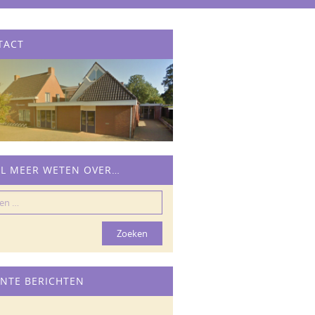
TACT
IL MEER WETEN OVER…
n
NTE BERICHTEN