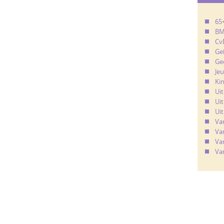
65
B
Cv
Ge
Ge
Je
Ki
Ui
Uit
Uit
Va
Va
Va
Va