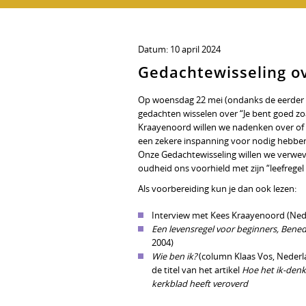
Datum:
10 april 2024
Gedachtewisseling ov
Op woensdag 22 mei (ondanks de eerder 
gedachten wisselen over “Je bent goed zo
Kraayenoord willen we nadenken over of 
een zekere inspanning voor nodig hebben
Onze Gedachtewisseling willen we verwev
oudheid ons voorhield met zijn “leefregel
Als voorbereiding kun je dan ook lezen:
Interview met Kees Kraayenoord (Neder
Een levensregel voor beginners, Benedic
2004)
Wie ben ik?
(column Klaas Vos, Nederlan
de titel van het artikel
Hoe het ik-denke
kerkblad heeft veroverd