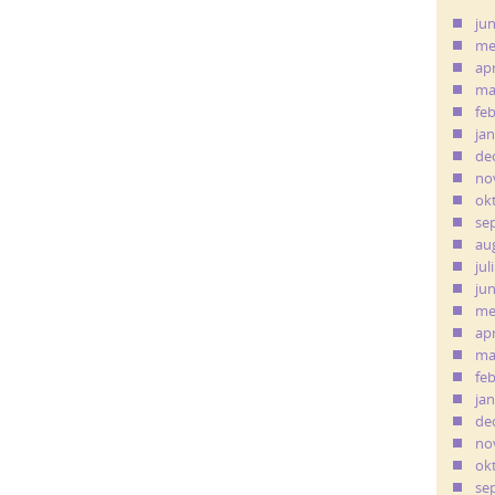
ju
me
apr
ma
fe
ja
de
no
ok
se
au
jul
ju
me
apr
ma
fe
ja
de
no
ok
se