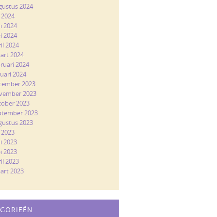
gustus 2024
i 2024
ni 2024
i 2024
il 2024
art 2024
bruari 2024
nuari 2024
cember 2023
vember 2023
tober 2023
ptember 2023
gustus 2023
i 2023
ni 2023
i 2023
il 2023
art 2023
EGORIEËN