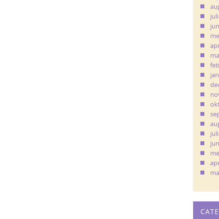
au
jul
ju
me
apr
ma
fe
ja
de
no
ok
se
au
jul
ju
me
apr
ma
CAT