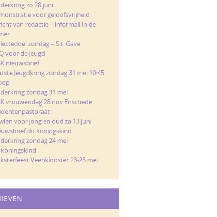
derkring zo 28 juni
monstratie voor geloofsvrijheid
icht van redactie – informail in de
mer
llectedoel zondag – S.t. Gave
Q voor de jeugd
K nieuwsbrief
atste Jeugdkring zondag 31 mei 10:45
loop
nderkring zondag 31 mei
K vrouwendag 28 nov Enschede
udentenpastoraat
wlen voor jong en oud za 13 juni
euwsbrief dit koningskind
nderkring zondag 24 mei
t koningskind
nksterfeest Veenklooster 23-25 mei
HIEVEN