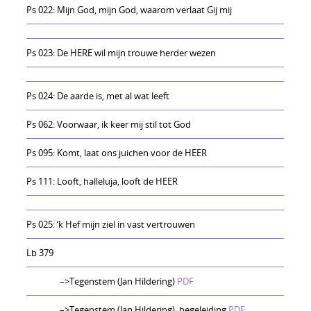
Ps 022: Mijn God, mijn God, waarom verlaat Gij mij
Ps 023: De HERE wil mijn trouwe herder wezen
Ps 024: De aarde is, met al wat leeft
Ps 062: Voorwaar, ik keer mij stil tot God
Ps 095: Komt, laat ons juichen voor de HEER
Ps 111: Looft, halleluja, looft de HEER
Ps 025: ‘k Hef mijn ziel in vast vertrouwen
Lb 379
–>Tegenstem (Jan Hildering)
PDF
–>Tegenstem (Jan Hildering), begeleiding
PDF