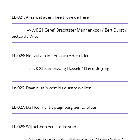
Lb 021: Alles wat adem heeft love de Here
–>LvK 21 Geref. Drachtster Mannenkoor / Bert Duijst /
Sietze de Vries
Lb 023: Het zal zijn in het laatste der tijden
–>LvK 23 Samenzang Hasselt / David de Jong
Lb 026: Daar is uit ’s werelds duistre wolken
Lb 027: De Heer richt op zijn berg een tafel aan
Lb 028: Wij hebben een sterke stad
–>Tienerkoor Groot Hallel en Rejoice / Edwin Velvis /