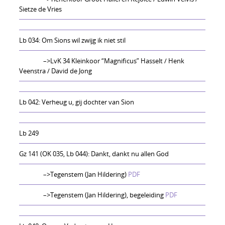
Sietze de Vries
Lb 034: Om Sions wil zwijg ik niet stil
–>LvK 34 Kleinkoor “Magnificus” Hasselt / Henk
Veenstra / David de Jong
Lb 042: Verheug u, gij dochter van Sion
Lb 249
Gz 141 (OK 035, Lb 044): Dankt, dankt nu allen God
–>Tegenstem (Jan Hildering)
PDF
–>Tegenstem (Jan Hildering), begeleiding
PDF