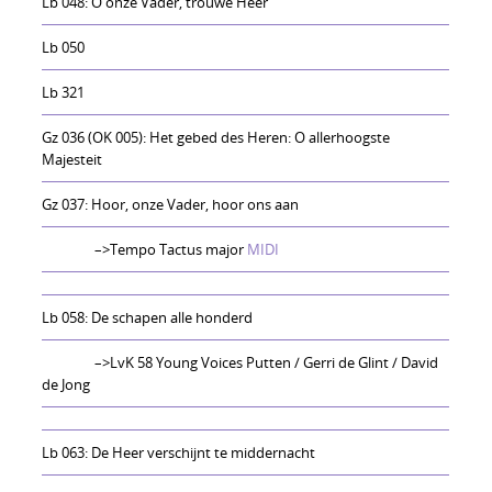
Lb 048: O onze Vader, trouwe Heer
Lb 050
Lb 321
Gz 036 (OK 005): Het gebed des Heren: O allerhoogste
Majesteit
Gz 037: Hoor, onze Vader, hoor ons aan
–>Tempo Tactus major
MIDI
Lb 058: De schapen alle honderd
–>LvK 58 Young Voices Putten / Gerri de Glint / David
de Jong
Lb 063: De Heer verschijnt te middernacht