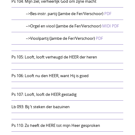
Ps 104: Mijn ziel, verheerlijk God om zijne macht
–>Bes-instr. partij (Jambe de Fer/Verschoor)
PDF
–>Orgel en viool (Jambe de Fer/Verschoor)
MIDI
PDF
–>Vioolpartij (Jambe de Fer/Verschoor)
PDF
Ps 105: Looft, looft verheugd de HEER der heren
Ps 106: Looft nu den HEER, want Hij is goed
Ps 107: Looft, looft de HEER gestadig
Lb 093: Bij ’t steken der bazuinen
Ps 110: Zo heeft de HERE tot mijn Heer gesproken