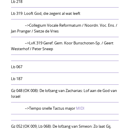
Lb 218
Lb 319: Looft God, die zegent al wat leeft
–>Collegium Vocale Reformatum / Noordn. Voc. Ens. /
Jan Pranger / Sietze de Vries
–>LvK 319 Geref. Gem. Koor Bunschoten-Sp. / Geert
Westerhof / Peter Sneep
Lb 067
Lb 187
Gz 048 (OK 008): De lofzang van Zacharias: Lof aan de God van
Israël
–>Tempo snelle Tactus major
MIDI
Gz 052 (OK 009, Lb 068): De lofzang van Simeon: Zo laat Gij,