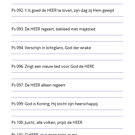
Ps 092: ’t Is goed de HEER te loven, zijn dag zij Hem gewijd
Ps 093: De HEER regeert, bekleed met majesteit
Ps 094: Verschijn in lichtglans, God der wrake
Ps 096: Zingt een nieuw lied voor God de HERE
Ps 097: De HEER alleen regeert
Ps 099: God is Koning, Hij sticht zijn heerschappij
Ps 100: Juicht, alle volken, prijst de HEER
Ps 131: O HEER, er is geen trots in mij