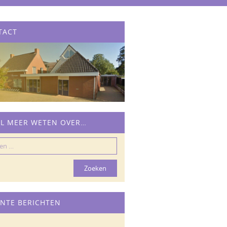
TACT
IL MEER WETEN OVER…
n
NTE BERICHTEN