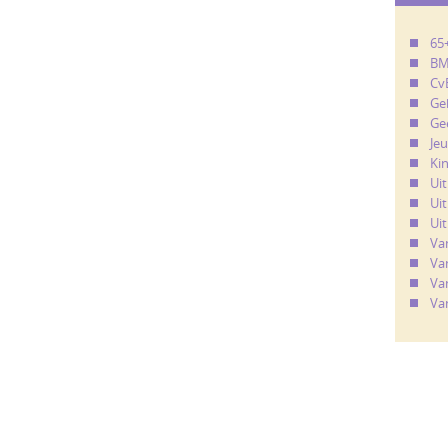
65
B
Cv
Ge
Ge
Je
Ki
Ui
Uit
Uit
Va
Va
Va
Va