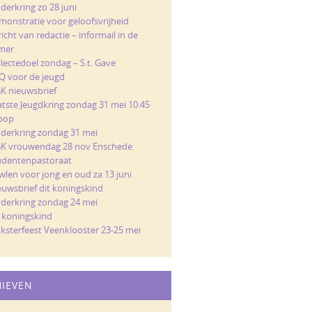
derkring zo 28 juni
monstratie voor geloofsvrijheid
icht van redactie – informail in de
mer
llectedoel zondag – S.t. Gave
Q voor de jeugd
K nieuwsbrief
atste Jeugdkring zondag 31 mei 10:45
loop
nderkring zondag 31 mei
K vrouwendag 28 nov Enschede
udentenpastoraat
wlen voor jong en oud za 13 juni
euwsbrief dit koningskind
nderkring zondag 24 mei
t koningskind
nksterfeest Veenklooster 23-25 mei
HIEVEN