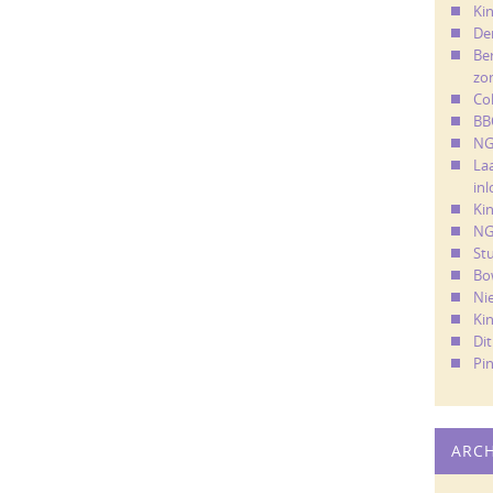
Kin
De
Ber
zo
Co
BB
NG
La
in
Ki
NG
St
Bo
Ni
Ki
Di
Pi
ARC