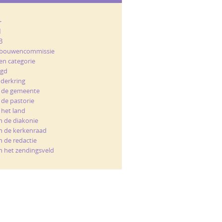
+
M
B
bouwencommissie
en categorie
ugd
nderkring
t de gemeente
 de pastorie
 het land
n de diakonie
n de kerkenraad
n de redactie
n het zendingsveld