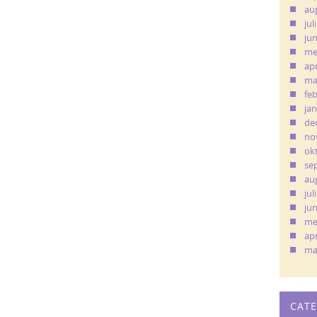
au
jul
ju
me
apr
ma
fe
ja
de
no
ok
se
au
jul
ju
me
apr
ma
CAT