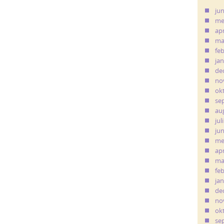
ju
me
apr
ma
fe
ja
de
no
ok
se
au
jul
ju
me
apr
ma
fe
ja
de
no
ok
se