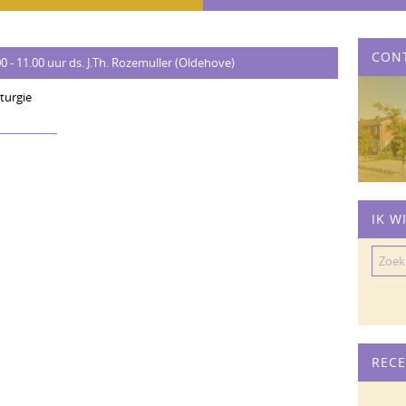
CON
- 11.00 uur ds. J.Th. Rozemuller (Oldehove)
turgie
IK W
Zoeke
naar:
RECE