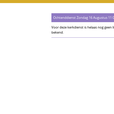
Ochtenddienst Zondag 16 Augustus 11 00 
Voor deze kerkdienst is helaas nog geen li
bekend.