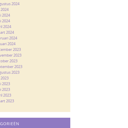
gustus 2024
i 2024
ni 2024
i 2024
il 2024
art 2024
bruari 2024
nuari 2024
cember 2023
vember 2023
tober 2023
ptember 2023
gustus 2023
i 2023
ni 2023
i 2023
il 2023
art 2023
EGORIEËN