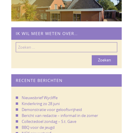
IK WIL MEER WETEN OVER…
Zoeken
naar:
RECENTE BERICHTEN
Nieuwsbrief Wycliffe
Kinderkring zo 28 juni
Demonstratie voor geloofsvrijheid
Bericht van redactie – informail in de zomer
Collectedoel zondag – S.t. Gave
BBQ voor de jeugd