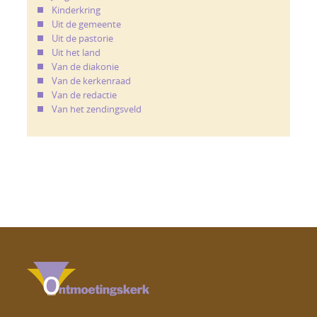
Kinderkring
Uit de gemeente
Uit de pastorie
Uit het land
Van de diakonie
Van de kerkenraad
Van de redactie
Van het zendingsveld