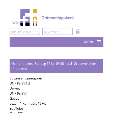
Skip
to
content
LOGIN
MENU
Ochtenddienst Zondag 12 Juli 09 30 - ds.T. Groenveld (em.
Uithuizen)
Votum en zegengroet
DNP Ps 91:1,2
De wet
DNP Ps 91:4
Gebed
Lezen: 1 Korintiërs 13 via
YouTube