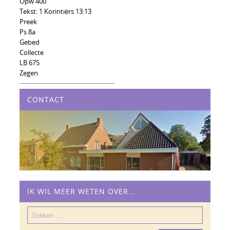
Opw 400
Tekst: 1 Korintiërs 13:13
Preek
Ps 8a
Gebed
Collecte
LB 675
Zegen
CONTACT
IK WIL MEER WETEN OVER…
Zoeken
naar: