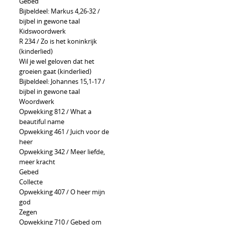
Gebed
Bijbeldeel: Markus 4,26-32 /
bijbel in gewone taal
Kidswoordwerk
R 234 / Zo is het koninkrijk
(kinderlied)
Wil je wel geloven dat het
groeien gaat (kinderlied)
Bijbeldeel: Johannes 15,1-17 /
bijbel in gewone taal
Woordwerk
Opwekking 812 / What a
beautiful name
Opwekking 461 / Juich voor de
heer
Opwekking 342 / Meer liefde,
meer kracht
Gebed
Collecte
Opwekking 407 / O heer mijn
god
Zegen
Opwekking 710 / Gebed om