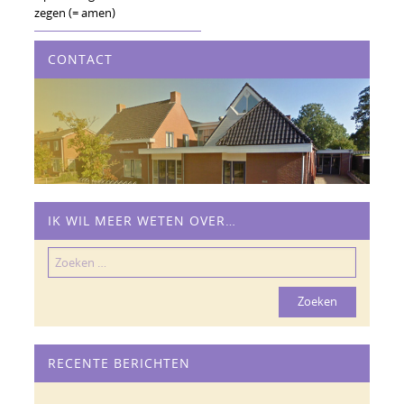
zegen (= amen)
CONTACT
IK WIL MEER WETEN OVER…
Zoeken
naar:
RECENTE BERICHTEN