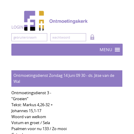
Skip
to
content
LOGIN
MENU
Ontmoetingsdienst Zondag 14 Juni 09 30 - ds. Jitse van de
Wal
Ontmoetingsdienst 3 -
“Groeien”
Tekst: Markus 4,26-32 +
Johannes 15,1-17
Woord van welkom
Votum en groet / Sela
Psalmen voor nu 133 / Zo mooi