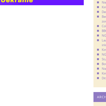
Ni
Kin
De
Ber
zo
Co
BB
NG
La
in
Ki
NG
St
Bo
Ni
Ki
Di
ARC