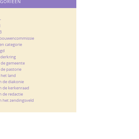
EGORIEËN
+
M
B
bouwencommissie
en categorie
ugd
nderkring
t de gemeente
 de pastorie
 het land
n de diakonie
n de kerkenraad
n de redactie
n het zendingsveld