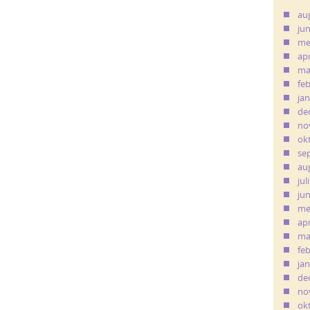
au
ju
me
apr
ma
fe
ja
de
no
ok
se
au
jul
ju
me
apr
ma
fe
ja
de
no
ok