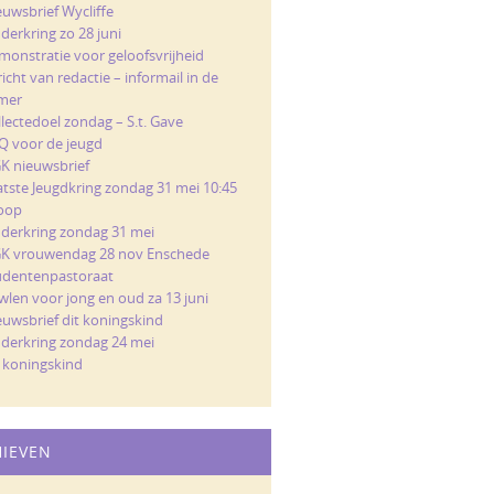
euwsbrief Wycliffe
derkring zo 28 juni
monstratie voor geloofsvrijheid
icht van redactie – informail in de
mer
llectedoel zondag – S.t. Gave
Q voor de jeugd
K nieuwsbrief
atste Jeugdkring zondag 31 mei 10:45
loop
nderkring zondag 31 mei
K vrouwendag 28 nov Enschede
udentenpastoraat
wlen voor jong en oud za 13 juni
euwsbrief dit koningskind
nderkring zondag 24 mei
t koningskind
HIEVEN