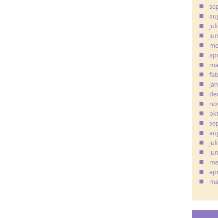
se
au
jul
ju
me
apr
ma
fe
ja
de
no
ok
se
au
jul
ju
me
apr
ma