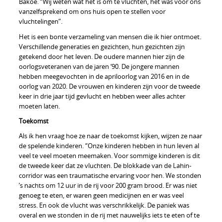
Bakoe. “Wij weten wat het is om te vluchten, het was voor ons
vanzelfsprekend om ons huis open te stellen voor
vluchtelingen”.
Het is een bonte verzameling van mensen die ik hier ontmoet.
Verschillende generaties en gezichten, hun gezichten zijn
getekend door het leven. De oudere mannen hier zijn de
oorlogsveteranen van de jaren ‘90. De jongere mannen
hebben meegevochten in de apriloorlog van 2016 en in de
oorlog van 2020. De vrouwen en kinderen zijn voor de tweede
keer in drie jaar tijd gevlucht en hebben weer alles achter
moeten laten.
Toekomst
Als ik hen vraag hoe ze naar de toekomst kijken, wijzen ze naar
de spelende kinderen. “Onze kinderen hebben in hun leven al
veel te veel moeten meemaken. Voor sommige kinderen is dit
de tweede keer dat ze vluchten. De blokkade van de Lahin-
corridor was een traumatische ervaring voor hen. We stonden
’s nachts om 12 uur in de rij voor 200 gram brood. Er was niet
genoeg te eten, er waren geen medicijnen en er was veel
stress. En ook de vlucht was verschrikkelijk. De paniek was
overal en we stonden in de rij met nauwelijks iets te eten of te