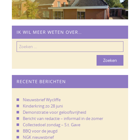
IK WIL MEER WETEN OVER…
Zoeken
naar:
RECENTE BERICHTEN
Nieuwsbrief Wycliffe
Kinderkring zo 28 juni
Demonstratie voor geloofsvrijheid
Bericht van redactie – informail in de zomer
Collectedoel zondag – S.t. Gave
BBQ voor de jeugd
NGK nieuwsbrief