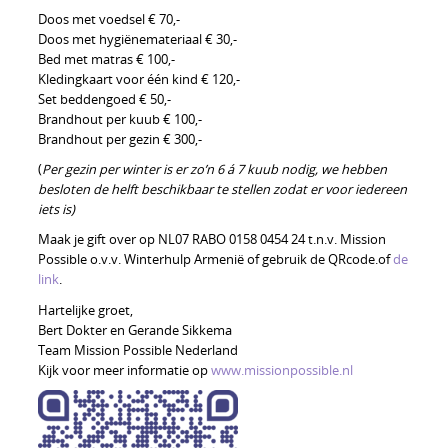
Doos met voedsel € 70,-
Doos met hygiënemateriaal € 30,-
Bed met matras € 100,-
Kledingkaart voor één kind € 120,-
Set beddengoed € 50,-
Brandhout per kuub € 100,-
Brandhout per gezin € 300,-
(
Per gezin per winter is er zo’n 6 á 7 kuub nodig, we hebben
besloten de helft beschikbaar te stellen zodat er voor iedereen
iets is)
Maak je gift over op NL07 RABO 0158 0454 24 t.n.v. Mission
Possible o.v.v. Winterhulp Armenië of gebruik de QRcode.of
de
link
.
Hartelijke groet,
Bert Dokter en Gerande Sikkema
Team Mission Possible Nederland
Kijk voor meer informatie op
www.missionpossible.nl