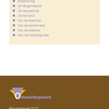
Kinderkring
Uit de gemeente
Uit de pastorie
Uit het land
Van de diakonie
Van de kerkenraad
Van de redactie
Van het zendingsveld
Kloosterstraat 15-17