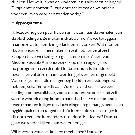
drinken. Het welzijn van de kinderen is nu allereerst belangrijk.
Zij zijn onze prioriteit. Zij zijn onze toekomst en we bidden
voor een leven voor hen zonder oorlog.”
Hulpprogramma
Ik bezoek nog een paar huizen en luister naar de verhalen van
de vluchtelingen. Ze maken indruk op me. Als we teruggaan
naar onze auto, ben ik in gedachten verzonken. Wat moeten
deze mensen veel meemaken en wat hebben ze al veel
klappen te verwerken gekregen. Samen met Albert van
Mission Possible Armenië werk ik op de terugweg ons
hulpprogramma verder uit. Het brandhout is inmiddels
besteld en zal deze maand worden geleverd en uitgedeeld.
Voor de gezinnen die niet genoeg bedden en beddengoed
hebben, schaffen we dit aan. Voor elk kind stellen we een
kleding bon beschikbaar, zodat de ouders voor elk kind zelf
warme winterkleding kunnen aanschaffen. En de komende
twee maanden krijgen de vluchtelingen regelmatig voedsel- en
hygiënepakketten uitgedeeld. Zo komen de vluchtelingen in
dit dorp eerst de komende winter door. En daarna? Daarna
gaan we verder kijken naar wat er nodig is.
Wil je weten wat alles kost en meehelpen? Dat kan: