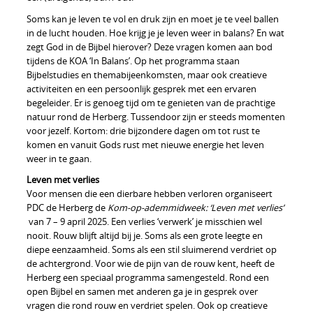
Soms kan je leven te vol en druk zijn en moet je te veel ballen
in de lucht houden. Hoe krijg je je leven weer in balans? En wat
zegt God in de Bijbel hierover? Deze vragen komen aan bod
tijdens de KOA ‘In Balans’. Op het programma staan
Bijbelstudies en themabijeenkomsten, maar ook creatieve
activiteiten en een persoonlijk gesprek met een ervaren
begeleider. Er is genoeg tijd om te genieten van de prachtige
natuur rond de Herberg. Tussendoor zijn er steeds momenten
voor jezelf. Kortom: drie bijzondere dagen om tot rust te
komen en vanuit Gods rust met nieuwe energie het leven
weer in te gaan.
Leven met verlies
Voor mensen die een dierbare hebben verloren organiseert
PDC de Herberg de
Kom-op-ademmidweek: ‘Leven met verlies’
van 7 – 9 april 2025. Een verlies ‘verwerk’ je misschien wel
nooit. Rouw blijft altijd bij je. Soms als een grote leegte en
diepe eenzaamheid. Soms als een stil sluimerend verdriet op
de achtergrond. Voor wie de pijn van de rouw kent, heeft de
Herberg een speciaal programma samengesteld. Rond een
open Bijbel en samen met anderen ga je in gesprek over
vragen die rond rouw en verdriet spelen. Ook op creatieve