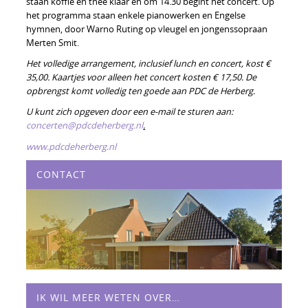
staan koffie en thee klaar en om 14.30 begint het concert. Op
het programma staan enkele pianowerken en Engelse
hymnen, door Warno Ruting op vleugel en jongenssopraan
Merten Smit.
Het volledige arrangement, inclusief lunch en concert, kost
€
35,00
. Kaartjes voor alleen het concert kosten
€
17,50
. De
opbrengst komt volledig ten goede aan PDC de Herberg.
U kunt zich opgeven door een e-mail te sturen aan:
concerten@pdcdeherberg.nl
.
www.pdcdeherberg.nl
CONTACT
IK WIL MEER WETEN OVER…