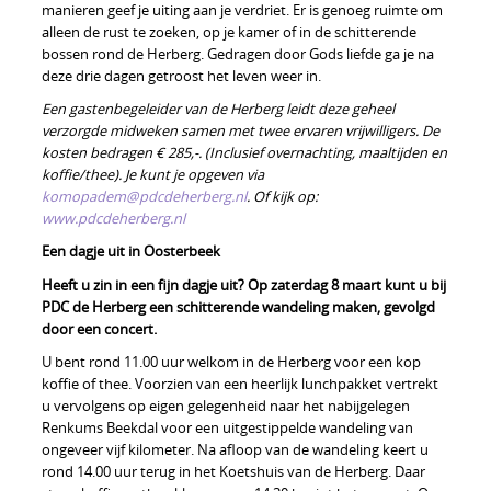
manieren geef je uiting aan je verdriet. Er is genoeg ruimte om
alleen de rust te zoeken, op je kamer of in de schitterende
bossen rond de Herberg. Gedragen door Gods liefde ga je na
deze drie dagen getroost het leven weer in.
Een gastenbegeleider van de Herberg leidt deze geheel
verzorgde midweken samen met twee ervaren vrijwilligers.
De
kosten bedragen
€ 285,-. (Inclusief overnachting, maaltijden en
koffie/thee). Je kunt je opgeven via
komopadem@pdcdeherberg.nl
. Of kijk op:
www.pdcdeherberg.nl
Een dagje uit in Oosterbeek
Heeft u zin in een fijn dagje uit? Op zaterdag 8 maart kunt u bij
PDC de Herberg een schitterende wandeling maken, gevolgd
door een concert.
U bent rond 11.00 uur welkom in de Herberg voor een kop
koffie of thee. Voorzien van een heerlijk lunchpakket vertrekt
u vervolgens op eigen gelegenheid naar het nabijgelegen
Renkums Beekdal voor een uitgestippelde wandeling van
ongeveer vijf kilometer. Na afloop van de wandeling keert u
rond 14.00 uur terug in het Koetshuis van de Herberg. Daar