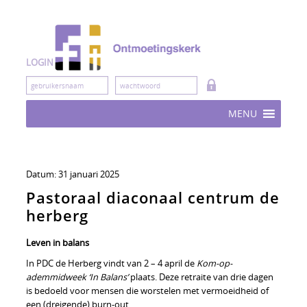
Skip
to
content
LOGIN
MENU
Datum:
31 januari 2025
Pastoraal diaconaal centrum de
herberg
Leven in balans
In PDC de Herberg vindt van 2 – 4 april de
Kom-op-
ademmidweek ‘In Balans’
plaats. Deze retraite van drie dagen
is bedoeld voor mensen die worstelen met vermoeidheid of
een (dreigende) burn-out.